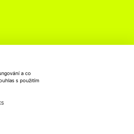
Newsletter
enechte si ujít nejnovější informace o festivalu.
řihlaste se k našemu newsletteru a dostávejte
ungování a co
nformace o našich programech jako první.
souhlas s použitím
ES