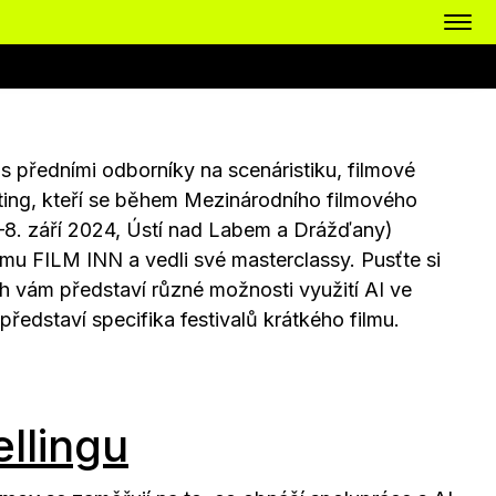
s předními odborníky na scenáristiku, filmové
eting, kteří se během Mezinárodního filmového
–8. září 2024, Ústí nad Labem a Drážďany)
amu FILM INN a vedli své masterclassy. Pusťte si
ch vám představí různé možnosti využití AI ve
ředstaví specifika festivalů krátkého filmu.
ellingu