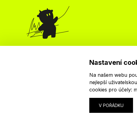
Organizátor
krutón, z.s.
Nastavení coo
Červenkova 524/8
182 00 Praha 8
Na našem webu použí
IČ: 04024745
nejlepší uživatelsko
cookies pro účely:
m
© 2026 krutón, z. s.
V POŘÁDKU