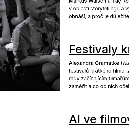
Markus Walsch
a
Taç R
v oblasti storytellingu a
obnáší, a proč je důležit
Festivaly k
Alexandra Gramatke
(
Ku
festivalů krátkého filmu, 
rady začínajícím filmařům,
zaměřit a co od nich oče
AI ve film