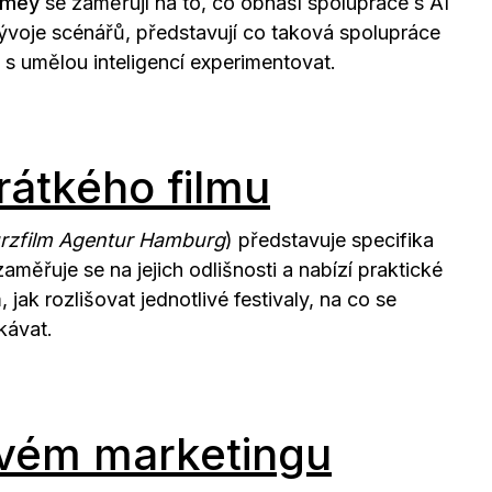
omey
se zaměřují na to, co obnáší spolupráce s AI
 vývoje scénářů, představují co taková spolupráce
é s umělou inteligencí experimentovat.
rátkého filmu
rzfilm Agentur Hamburg
) představuje specifika
zaměřuje se na jejich odlišnosti a nabízí praktické
 jak rozlišovat jednotlivé festivaly, na co se
kávat.
ovém marketingu