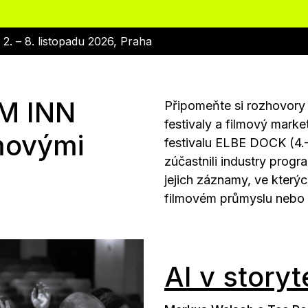
|
2. – 8. listopadu 2026, Praha
LM INN
Připomeňte si rozhovory 
festivaly a filmový mark
lmovými
festivalu ELBE DOCK (4.
zúčastnili industry progr
jejich záznamy, ve který
filmovém průmyslu nebo p
AI v storyt