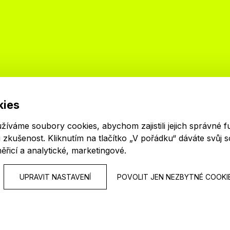
kies
N
P
váme soubory cookies, abychom zajistili jejich správné f
i
u zkušenost. Kliknutím na tlačítko „V pořádku“ dáváte svůj 
ěřicí a analytické, marketingové
.
UPRAVIT NASTAVENÍ
POVOLIT JEN NEZBYTNÉ COOKI