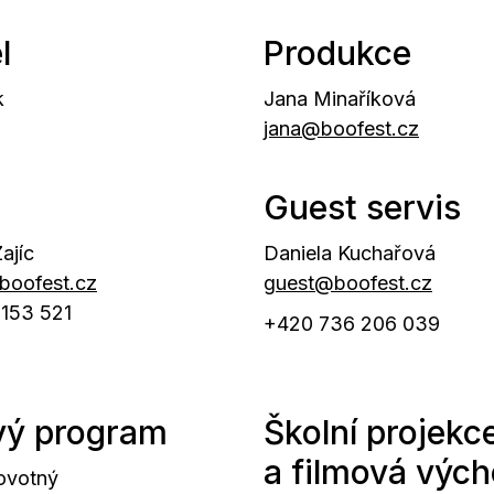
l
Produkce
k
Jana Minaříková
jana@boofest.cz
Guest servis
ajíc
Daniela Kuchařová
boofest.cz
guest@boofest.cz
153 521
+420 736 206 039
vý program
Školní projekc
a filmová výc
ovotný