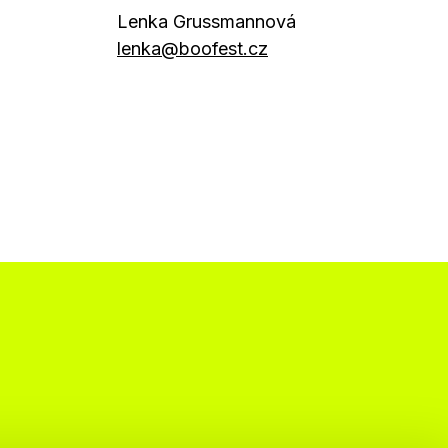
Lenka Grussmannová
lenka@boofest.cz