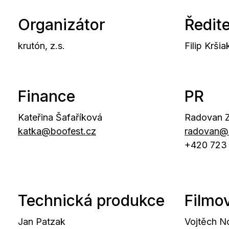
Organizátor
Ředite
krutón, z.s.
Filip Kršia
Finance
PR
Kateřina Šafaříková
Radovan Z
katka@boofest.cz
radovan@
+420 723 
Technická produkce
Filmo
Jan Patzak
Vojtěch N