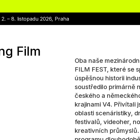
|
2. – 8. listopadu 2026, Praha
ng Film
Oba naše mezinárodní
FILM FEST, které se sp
úspěšnou historii ind
soustředilo primárně n
českého a německého 
krajinami V4. Přivítal
oblasti scenáristiky, 
festivalů, videoher, n
kreativních průmyslů
programu dlouhodobě