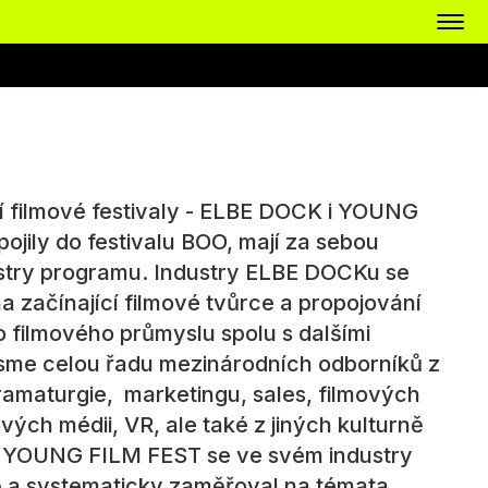
 filmové festivaly - ELBE DOCK i YOUNG
ojily do festivalu BOO, mají za sebou
ustry programu. Industry ELBE DOCKu se
a začínající filmové tvůrce a propojování
filmového průmyslu spolu s dalšími
i jsme celou řadu mezinárodních odborníků z
dramaturgie, marketingu, sales, filmových
ových médii, VR, ale také z jiných kulturně
. YOUNG FILM FEST se ve svém industry
 a systematicky zaměřoval na témata