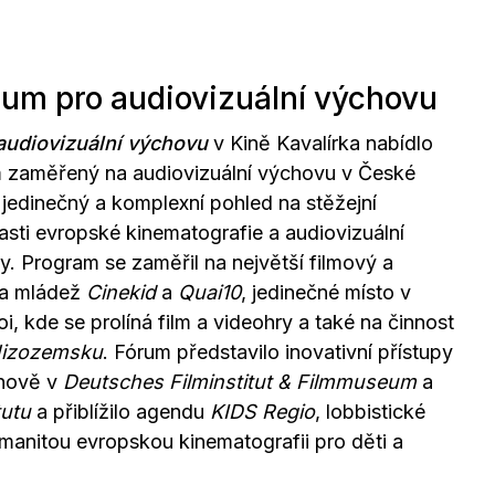
rum pro audiovizuální výchovu
audiovizuální výchovu
v Kině Kavalírka nabídlo
am zaměřený na audiovizuální výchovu v České
 jedinečný a komplexní pohled na stěžejní
blasti evropské kinematografie a audiovizuální
. Program se zaměřil na největší filmový a
i a mládež
Cinekid
a
Quai10
, jedinečné místo v
, kde se prolíná film a videohry a také na činnost
 Nizozemsku
. Fórum představilo inovativní přístupy
chově v
Deutsches Filminstitut & Filmmuseum
a
tutu
a přiblížilo agendu
KIDS Regio
, lobbistické
rozmanitou evropskou kinematografii pro děti a