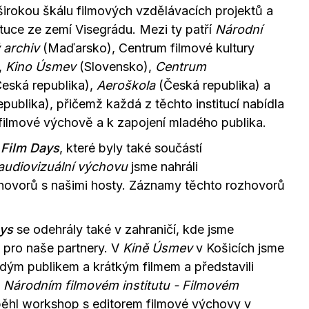
širokou škálu filmových vzdělávacích projektů a
nstituce ze zemí Visegrádu. Mezi ty patří
Národní
ý archiv
(Maďarsko), Centrum filmové kultury
,
Kino Úsmev
(Slovensko),
Centrum
eská republika),
Aeroškola
(Česká republika) a
publika), přičemž každá z těchto institucí nabídla
 filmové výchově a k zapojení mladého publika.
 Film Days
, které byly také součástí
audiovizuální výchovu
jsme nahráli
hovorů s našimi hosty. Záznamy těchto rozhovorů
ys
se odehrály také v zahraničí, kde jsme
 pro naše partnery. V
Kině Úsmev
v Košicích jsme
ladým publikem a krátkým filmem a představili
V
Národním filmovém institutu - Filmovém
ěhl workshop s editorem filmové výchovy v