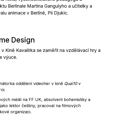
ktu Berlinale Martina Gangulyho a učitelky a
alu animace v Berlíně, Pii Djukic.
me Design
 Kině Kavalírka se zaměřil na vzdělávací hry a
 ve výuce.
inátorka oddělení videoher v kině
Quai10
v
roi.
ových médií na FF UK, absolvent bohemistiky a
 jako lektor češtiny, pracoval na filmových
skové organizaci.