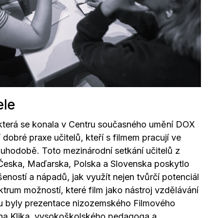
ele
 která se konala v Centru současného umění DOX
dobré praxe učitelů, kteří s filmem pracují ve
uhodobě. Toto mezinárodní setkání učitelů z
eska, Maďarska, Polska a Slovenska poskytlo
šeností a nápadů, jak využít nejen tvůrčí potenciál
ektrum možností, které film jako nástroj vzdělávání
mu byly prezentace nizozemského Filmového
na Klika, vysokoškolského pedagoga a