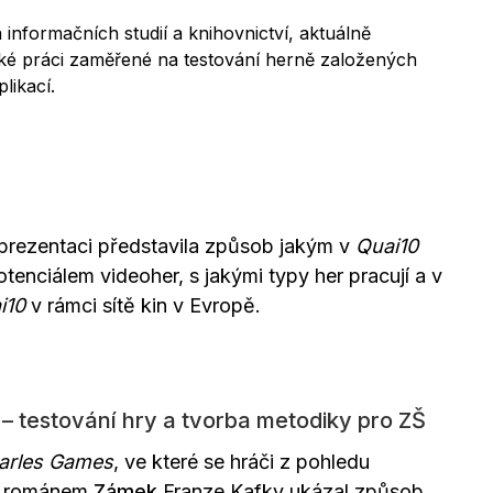
a informačních studií a knihovnictví, aktuálně
ské práci zaměřené na testování herně založených
plikací.
prezentaci představila způsob jakým v
Quai10
tenciálem videoher, s jakými typy her pracují a v
i10
v rámci sítě kin v Evropě.
– testování hry a tvorba metodiky pro ZŠ
arles Games
, ve které se hráči z pohledu
s románem
Zámek
Franze Kafky ukázal způsob,