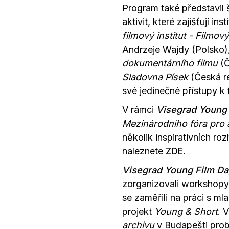
Program také představil 
aktivit, které zajišťují i
filmový institut - Filmov
Andrzeje Wajdy (Polsko)
dokumentárního filmu
(Č
Sladovna Písek
(Česká re
své jedinečné přístupy k
V rámci
Visegrad Young
Mezinárodního fóra pro 
několik inspirativních
roz
naleznete
ZDE
.
Visegrad Young Film Da
zorganizovali workshopy
se zaměřili na práci s m
projekt
Young & Short
. 
archivu
v Budapešti prob