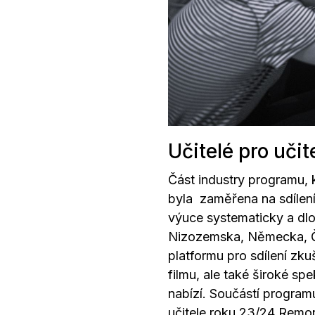
Učitelé pro učit
Část industry programu,
byla zaměřena na sdílení 
výuce systematicky a dlo
Nizozemska, Německa, Č
platformu pro sdílení zku
filmu, ale také široké sp
nabízí. Součástí progra
učitele roku 23/24 Remo