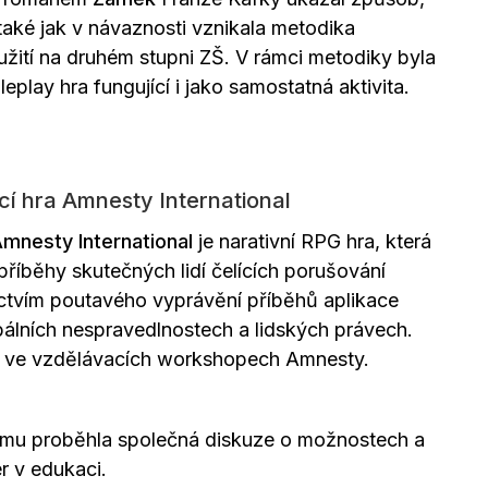
také jak v návaznosti vznikala metodika
žití na druhém stupni ZŠ. V rámci metodiky byla
oleplay hra fungující i jako samostatná aktivita.
cí hra Amnesty International
mnesty International
je narativní RPG hra, která
říběhy skutečných lidí čelících porušování
ictvím poutavého vyprávění příběhů aplikace
bálních nespravedlnostech a lidských právech.
á ve vzdělávacích workshopech Amnesty.
amu proběhla společná diskuze o možnostech a
r v edukaci.