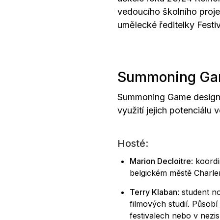
vedoucího školního proje
umělecké ředitelky Festiv
Summoning Ga
Summoning Game design v
využití jejich potenciálu
Hosté:
Marion Decloitre
: koord
belgickém městě Charle
Terry Klaban
: student n
filmových studií. Působí
festivalech nebo v nezi