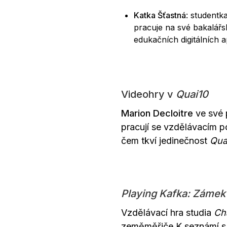
Katka Šťastná
: studentk
pracuje na své bakalář
edukačních digitálních a
Videohry v
Quai10
Marion Decloitre
ve své 
pracují se vzdělávacím po
čem tkví jedinečnost
Qua
Playing Kafka: Zámek
Vzdělávací hra studia
Ch
zeměměřiče K seznámí 