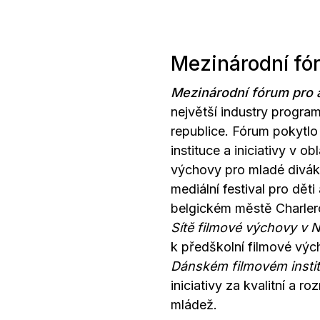
Mezinárodní fó
Mezinárodní fórum pro 
největší industry progr
republice. Fórum pokytlo
instituce a iniciativy v o
výchovy pro mladé diváky
mediální festival pro dět
belgickém městě Charleroi
Sítě filmové výchovy v
k předškolní filmové vý
Dánském filmovém insti
iniciativy za kvalitní a 
mládež.