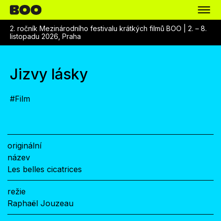
2. ročník Mezinárodního festivalu krátkých filmů BOO |
2. – 8.
listopadu 2026, Praha
Jizvy lásky
#
Film
originální
název
Les belles cicatrices
režie
Raphaël Jouzeau