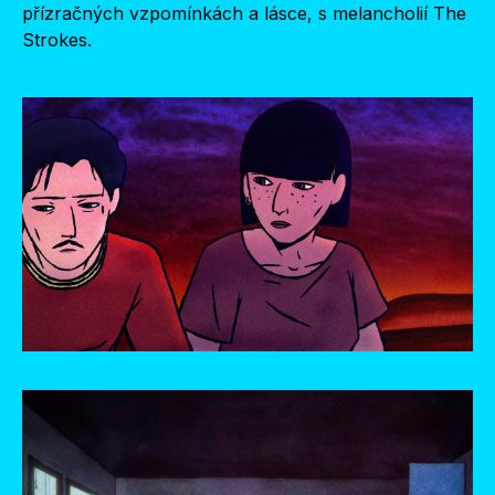
přízračných vzpomínkách a lásce, s melancholií The
Strokes.