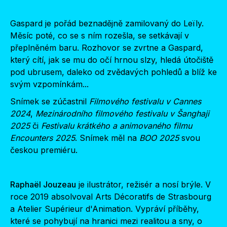
Gaspard je pořád beznadějně zamilovaný do Leïly.
Měsíc poté, co se s ním rozešla, se setkávají v
přeplněném baru. Rozhovor se zvrtne a Gaspard,
který cítí, jak se mu do očí hrnou slzy, hledá útočiště
pod ubrusem, daleko od zvědavých pohledů a blíž ke
svým vzpomínkám...
Snímek se zúčastnil
Filmového festivalu v Cannes
2024
,
Mezinárodního filmového festivalu v Šanghaji
2025
či
Festivalu krátkého a animovaného filmu
Encounters 2025
. Snímek měl na
BOO 2025
svou
českou premiéru.
Raphaël Jouzeau
je ilustrátor, režisér a nosí brýle. V
roce 2019 absolvoval Arts Décoratifs de Strasbourg
a Atelier Supérieur d'Animation. Vypráví příběhy,
které se pohybují na hranici mezi realitou a sny, o