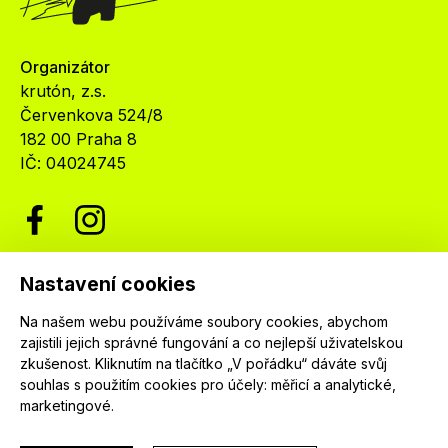
Organizátor
krutón, z.s.
Červenkova 524/8
182 00 Praha 8
IČ: 04024745
Nastavení cookies
Newsletter
Na našem webu používáme soubory cookies, abychom
Nenechte si ujít nejnovější informace o festivalu.
zajistili jejich správné fungování a co nejlepší uživatelskou
Přihlaste se k našemu newsletteru a dostávejte
zkušenost. Kliknutím na tlačítko „V pořádku“ dáváte svůj
informace o našich programech jako první.
souhlas s použitím cookies pro účely:
měřicí a analytické,
marketingové
.