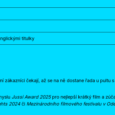
nglickými titulky
í zákazníci čekají, až se na ně dostane řada u pultu s 
ůmyslu
Jussi Award 2025
pro nejlepší krátký film a zúča
ights 2024
či
Mezinárodního filmového festivalu v O