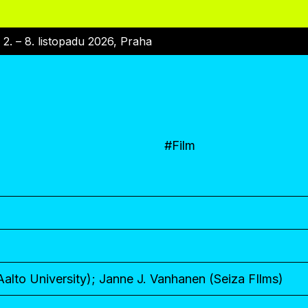
|
2. – 8. listopadu 2026, Praha
#
Film
lto University); Janne J. Vanhanen (Seiza FIlms)