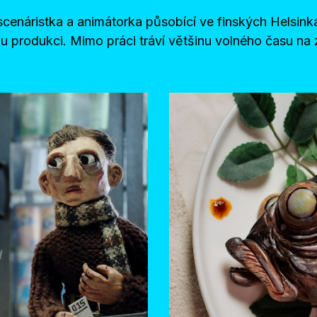
, scenáristka a animátorka působící ve finských Helsink
vou produkci. Mimo práci tráví většinu volného času n