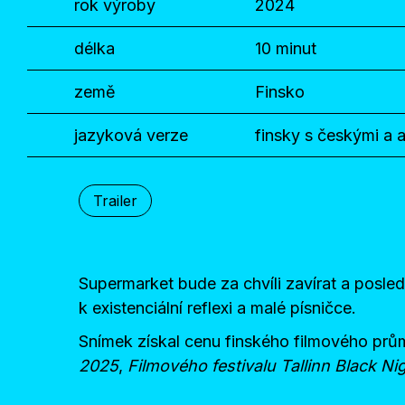
rok výroby
2024
délka
10 minut
země
Finsko
jazyková verze
finsky s českými a a
Trailer
Supermarket bude za chvíli zavírat a posledn
k existenciální reflexi a malé písničce.
Snímek získal cenu finského filmového pr
2025
,
Filmového festivalu Tallinn Black N