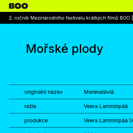
2. ročník Mezinárodního festivalu krátkých filmů BOO 
Mořské plody
originální název
Mereneläviä
režie
Veera Lamminpää
produkce
Veera Lamminpää (Aa