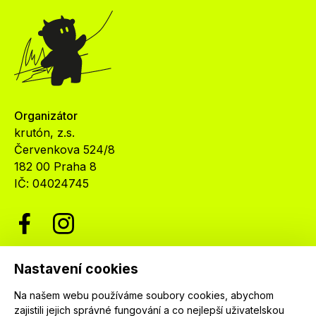
Organizátor
krutón, z.s.
Červenkova 524/8
182 00 Praha 8
IČ: 04024745
Nastavení cookies
Newsletter
Na našem webu používáme soubory cookies, abychom
Nenechte si ujít nejnovější informace o festivalu.
zajistili jejich správné fungování a co nejlepší uživatelskou