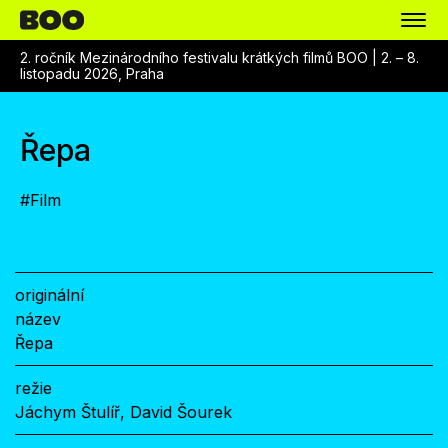
2. ročník Mezinárodního festivalu krátkých filmů BOO |
2. – 8.
listopadu 2026, Praha
Řepa
#
Film
originální
název
Řepa
režie
Jáchym Štulíř, David Šourek