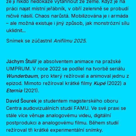
že ji nikdo nedokáže vytáhnout ze země. Když je na
práci najat místní jeřábník, v obří zelenině se probudí
ničivé násilí. Chaos narůstá. Mobilizována je i armáda
– ale možná existuje i jiný způsob, jak monstrózní sílu
uklidnit...
Snímek se zúčastnil
Anifilmu 2025
.
Jáchym Štulíř
je absolventem animace na pražské
UMPRUM. V roce 2022 se podílel na tvorbě seriálu
Wunderbaum
, pro který režíroval a animoval jednu z
epizod. Mimoto režíroval krátké filmy
Kupé
(2022) a
Eternia
(2021).
David Šourek
je studentem magisterského oboru
Centra audiovizuálních studií FAMU. Ve své praxi se
stále více věnuje analogovému videu, digitální
postprodukci a analogovému filmu. Během studií
režíroval tři krátké experimentální snímky.