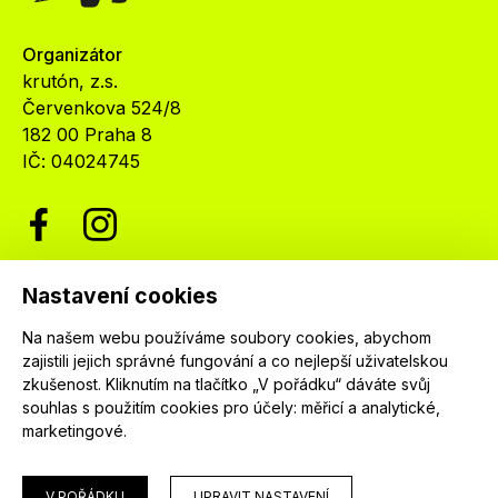
Organizátor
krutón, z.s.
Červenkova 524/8
182 00 Praha 8
IČ: 04024745
Nastavení cookies
Newsletter
Na našem webu používáme soubory cookies, abychom
Nenechte si ujít nejnovější informace o festivalu.
zajistili jejich správné fungování a co nejlepší uživatelskou
Přihlaste se k našemu newsletteru a dostávejte
zkušenost. Kliknutím na tlačítko „V pořádku“ dáváte svůj
informace o našich programech jako první.
souhlas s použitím cookies pro účely:
měřicí a analytické,
marketingové
.
V POŘÁDKU
UPRAVIT NASTAVENÍ