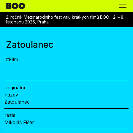
2. ročník Mezinárodního festivalu krátkých filmů BOO |
2. – 8.
listopadu 2026, Praha
Zatoulanec
#
Film
originální
název
Zatoulanec
režie
Mikoláš Fišer