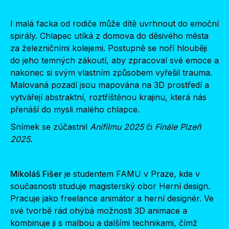
I malá facka od rodiče může dítě uvrhnout do emoční
spirály. Chlapec utíká z domova do děsivého města
za železničními kolejemi. Postupně se noří hlouběji
do jeho temných zákoutí, aby zpracoval své emoce a
nakonec si svým vlastním způsobem vyřešil trauma.
Malovaná pozadí jsou mapována na 3D prostředí a
vytvářejí abstraktní, roztříštěnou krajinu, která nás
přenáší do mysli malého chlapce.
Snímek se zúčastnil
Anifilmu 2025
či
Finále Plzeň
2025
.
Mikoláš Fišer
je studentem FAMU v Praze, kde v
současnosti studuje magisterský obor Herní design.
Pracuje jako freelance animátor a herní designér. Ve
své tvorbě rád ohýbá možnosti 3D animace a
kombinuje ji s malbou a dalšími technikami, čímž