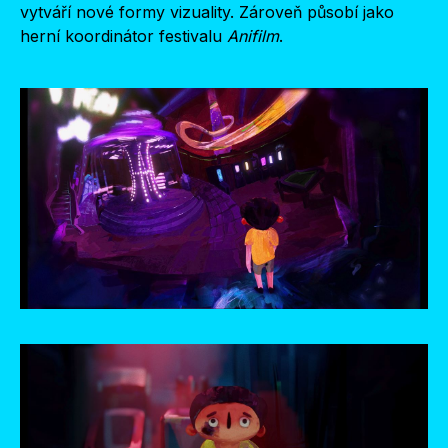
vytváří nové formy vizuality. Zároveň působí jako
herní koordinátor festivalu
Anifilm
.