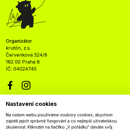
Organizátor
krutón, z.s.
Červenkova 524/8
182 00 Praha 8
IČ: 04024745
Nastavení cookies
Newsletter
Na našem webu používáme soubory cookies, abychom
Nenechte si ujít nejnovější informace o festivalu.
zajistili jejich správné fungování a co nejlepší uživatelskou
Přihlaste se k našemu newsletteru a dostávejte
zkušenost. Kliknutím na tlačítko „V pořádku“ dáváte svůj