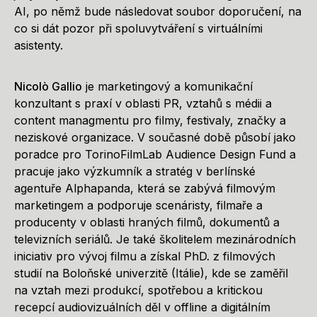
AI, po němž bude následovat soubor doporučení, na
co si dát pozor při spoluvytváření s virtuálními
asistenty.
Nicolò Gallio
je marketingový a komunikační
konzultant s praxí v oblasti PR, vztahů s médii a
content managmentu pro filmy, festivaly, značky a
neziskové organizace. V současné době působí jako
poradce pro TorinoFilmLab Audience Design Fund a
pracuje jako výzkumník a stratég v berlínské
agentuře Alphapanda, která se zabývá filmovým
marketingem a podporuje scenáristy, filmaře a
producenty v oblasti hraných filmů, dokumentů a
televizních seriálů. Je také školitelem mezinárodních
iniciativ pro vývoj filmu a získal PhD. z filmových
studií na Boloňské univerzitě (Itálie), kde se zaměřil
na vztah mezi produkcí, spotřebou a kritickou
recepcí audiovizuálních děl v offline a digitálním