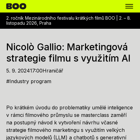
2. ročník Mezinárodního festivalu krátkých filmů BOO |
2. – 8.
listopadu 2026, Praha
Nicolò Gallio: Marketingová
strategie filmu s využitím AI
5. 9. 2024
17:00
Hraničář
#
Industry program
Po krátkém úvodu do problematiky umělé inteligence
v rámci filmového průmyslu se masterclass zaměří
na postupný návod k vytvoření návrhu včasné
strategie filmového marketingu s využitím velkých
jazykových modelů (LLM) a chatbotů s generativní