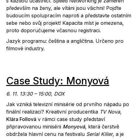
s každou účastnicí. Speed Networking je zaměřen
především na ženy, ale vítáni jsou všichni! Pojďte
budoucím spolupracím naproti a představte ostatním
sebe nebo svůj projekt! Kapacita míst je omezena,
proto doporučujeme včasnou registraci.
Jazyk programu: čeština a angličtina. Určeno pro
filmové industry.
Case Study: Monyová
6. 11. 13:30 – 15:00, DOX
Jak vzniká televizní minisérie od prvního nápadu po
finální realizaci? Kreativní producentka
TV Nova
,
Klára Follová
v rámci case study představí
připravovanou minisérii
Monyová
, která čerstvě
obdržela hlavní cenu na festivalu
Serial Killer
, a je