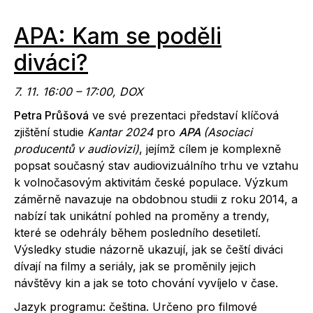
APA: Kam se poděli
diváci?
7. 11. 16:00 – 17:00, DOX
Petra Průšová
ve své prezentaci představí klíčová
zjištění studie
Kantar 2024
pro
APA
(Asociaci
producentů v audiovizi)
, jejímž cílem je komplexně
popsat současný stav audiovizuálního trhu ve vztahu
k volnočasovým aktivitám české populace. Výzkum
záměrně navazuje na obdobnou studii z roku 2014, a
nabízí tak unikátní pohled na proměny a trendy,
které se odehrály během posledního desetiletí.
Výsledky studie názorně ukazují, jak se čeští diváci
dívají na filmy a seriály, jak se proměnily jejich
návštěvy kin a jak se toto chování vyvíjelo v čase.
Jazyk programu: čeština. Určeno
pro filmové