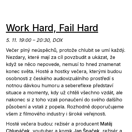
Work Hard, Fail Hard
5. 11. 19:00 – 20:30, DOX
Večer plný neúspěchů, protože chlubit se umí každý.
Nezdary, které mají za cíl povzbudit a ukázat, že
když se něco nepovede, nemusí to hned znamenat
konec světa. Hosté a hostky večera, kterými budou
osobnosti z českého audiovizuálního prostředí s
notnou dávkou humoru a sebereflexe představí
situace a momenty, kdy už chtěli všechno vzdát, ale
nakonec si z toho vzali ponaučení do svého dalšího
působení a vstali z popela. Rozhodně doporučujeme
všem z filmového industry i široké veřejnosti.
Hosté večera budou: režisér a producent
Matěj
Chlupáček
, youtuber a komik
Jan Špaček
, režisér a