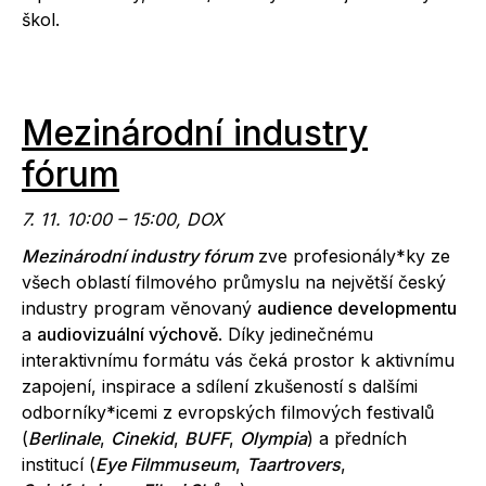
škol.
Mezinárodní industry
fórum
7. 11. 10:00 – 15:00, DOX
Mezinárodní industry fórum
zve profesionály*ky ze
všech oblastí filmového průmyslu na největší český
industry program věnovaný
audience developmentu
a
audiovizuální výchově
. Díky jedinečnému
interaktivnímu formátu vás čeká prostor k aktivnímu
zapojení, inspirace a sdílení zkušeností s dalšími
odborníky*icemi z evropských filmových festivalů
(
Berlinale
,
Cinekid
,
BUFF
,
Olympia
) a předních
institucí (
Eye Filmmuseum
,
Taartrovers
,