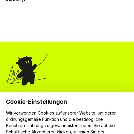
Organizátor
Cookie-Einstellungen
krutón, z.s.
Červenkova 524/8
Wir verwenden Cookies auf unserer Website, um deren
ordnungsgemäße Funktion und die bestmögliche
182 00 Praha 8
Benutzererfahrung zu gewährleisten. Indem Sie auf die
IČ: 04024745
Schaltfläche Akzeptieren klicken, stimmen Sie der