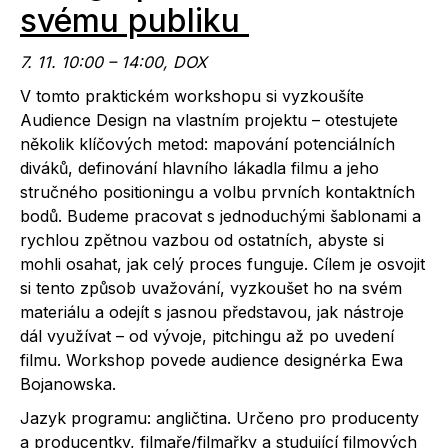
svému publiku
7. 11. 10:00 – 14:00, DOX
V tomto praktickém workshopu si vyzkoušíte
Audience Design na vlastním projektu – otestujete
několik klíčových metod: mapování potenciálních
diváků, definování hlavního lákadla filmu a jeho
stručného positioningu a volbu prvních kontaktních
bodů. Budeme pracovat s jednoduchými šablonami a
rychlou zpětnou vazbou od ostatních, abyste si
mohli osahat, jak celý proces funguje. Cílem je osvojit
si tento způsob uvažování, vyzkoušet ho na svém
materiálu a odejít s jasnou představou, jak nástroje
dál využívat – od vývoje, pitchingu až po uvedení
filmu. Workshop povede audience designérka Ewa
Bojanowska.
Jazyk programu: angličtina. Určeno pro producenty
a producentky, filmaře/filmařky a studující filmových