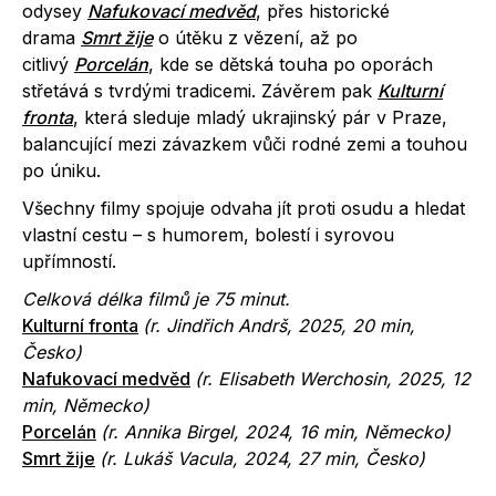
odysey
Nafukovací medvěd
, přes historické
drama
Smrt žije
o útěku z vězení, až po
citlivý
Porcelán
, kde se dětská touha po oporách
střetává s tvrdými tradicemi. Závěrem pak
Kulturní
fronta
, která sleduje mladý ukrajinský pár v Praze,
balancující mezi závazkem vůči rodné zemi a touhou
po úniku.
Všechny filmy spojuje odvaha jít proti osudu a hledat
vlastní cestu – s humorem, bolestí i syrovou
upřímností.
Celková délka filmů je 75 minut.
Kulturní fronta
(r.
Jindřich Andrš
, 2025, 20 min,
Česko)
Nafukovací medvěd
(r.
Elisabeth Werchosin
, 2025, 12
min, Německo)
Porcelán
(r.
Annika Birgel, 2024, 16 min, Německo)
Smrt žije
(r.
Lukáš Vacula
, 2024, 27 min, Česko)