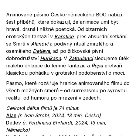
Animované pásmo Česko-německého BOO nabízí
šest příběhů, které dokazují, že animace umí být
hravá, drsná i něžně poetická. Od bizarních
erotických fantazií v
Karotice
, přes absurdní setkání
se Smrtí v
Alanovi
a podivný rituál zmrzlého a
osamělého
Detleva
, až po žižkovské pivní
dobrodružství
Hurikána
. V
Zatoulanci
sledujeme útěk
malého chlapce do temné fantazie a
Řepa
přetváří
klasickou pohádku v groteskní podobenství o moci.
Pásmo, které rozšiřuje hranice animovaného filmu do
všech možných směrů – od surrealismu po syrovou
realitu, od humoru po mrazení v zádech.
Celková délka filmů je 74
minut.
Alan
(r. Ivan Štrobl, 2024, 13 min, Česko)
Detlev
(r. Ferdinand Ehrhardt, 2024, 13 min,
Německo)