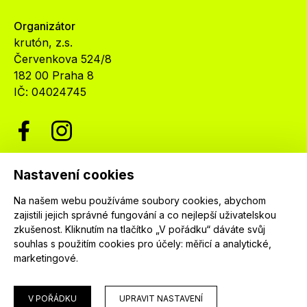
Organizátor
krutón, z.s.
Červenkova 524/8
182 00 Praha 8
IČ: 04024745
Nastavení cookies
Newsletter
Na našem webu používáme soubory cookies, abychom
Nenechte si ujít nejnovější informace o festivalu.
zajistili jejich správné fungování a co nejlepší uživatelskou
Přihlaste se k našemu newsletteru a dostávejte
zkušenost. Kliknutím na tlačítko „V pořádku“ dáváte svůj
informace o našich programech jako první.
souhlas s použitím cookies pro účely:
měřicí a analytické,
marketingové
.
V POŘÁDKU
UPRAVIT NASTAVENÍ