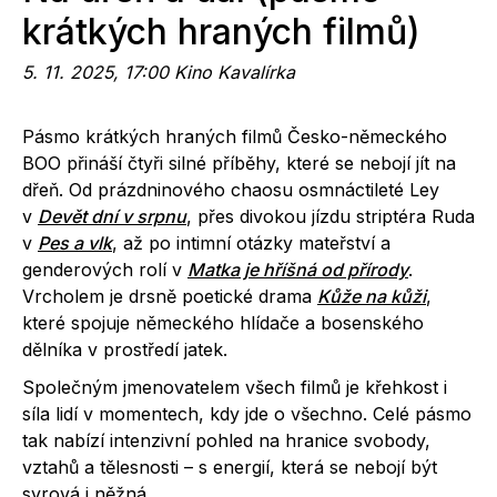
krátkých hraných filmů)
5. 11. 2025, 17:00 Kino Kavalírka
Pásmo krátkých hraných filmů Česko-německého
BOO přináší čtyři silné příběhy, které se nebojí jít na
dřeň. Od prázdninového chaosu osmnáctileté Ley
v
Devět dní v srpnu
, přes divokou jízdu striptéra Ruda
v
Pes a vlk
, až po intimní otázky mateřství a
genderových rolí v
Matka je hříšná od přírody
.
Vrcholem je drsně poetické drama
Kůže na kůži
,
které spojuje německého hlídače a bosenského
dělníka v prostředí jatek.
Společným jmenovatelem všech filmů je křehkost i
síla lidí v momentech, kdy jde o všechno. Celé pásmo
tak nabízí intenzivní pohled na hranice svobody,
vztahů a tělesnosti – s energií, která se nebojí být
syrová i něžná.