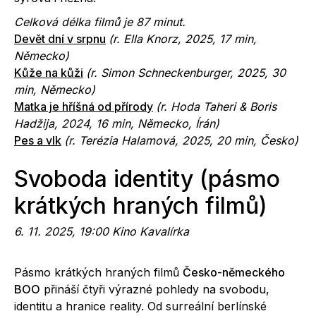
Celková délka filmů je 87 minut.
Devět dní v srpnu
(r.
Ella Knorz
, 2025, 17 min,
Německo)
Kůže na kůži
(r.
Simon Schneckenburger
, 2025, 30
min, Německo)
Matka je hříšná od přírody
(r.
Hoda Taheri & Boris
Hadžija
, 2024, 16 min, Německo, Írán)
Pes a vlk
(r.
Terézia Halamová
, 2025, 20 min, Česko)
Svoboda identity (pásmo
krátkých hraných filmů)
6. 11. 2025, 19:00 Kino Kavalírka
Pásmo krátkých hraných filmů
Česko-německého
BOO
přináší čtyři výrazné pohledy na svobodu,
identitu a hranice reality. Od surreální berlínské