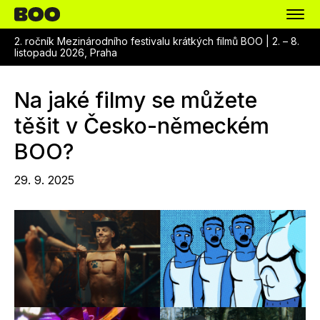
2. ročník Mezinárodního festivalu krátkých filmů BOO |
2. – 8.
listopadu 2026, Praha
Na jaké filmy se můžete
těšit v Česko-německém
BOO?
29. 9. 2025