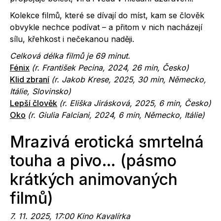
Kolekce filmů, které se dívají do míst, kam se člověk
obvykle nechce podívat – a přitom v nich nacházejí
sílu, křehkost i nečekanou naději.
Celková délka filmů je 69
minut.
Fénix
(r.
František Pecina
, 2024, 26 min, Česko)
Klid zbraní
(r.
Jakob Krese
, 2025, 30 min, Německo,
Itálie, Slovinsko)
Lepší člověk
(r. Eliška Jirásková
, 2025, 6 min, Česko)
Oko
(r.
Giulia Falciani
, 2024, 6 min, Německo, Itálie)
Mrazivá erotická smrtelná
touha a pivo… (pásmo
krátkých animovaných
filmů)
7. 11. 2025, 17:00 Kino Kavalírka