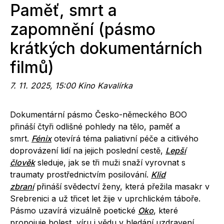
Paměť, smrt a
zapomnění (pásmo
krátkých dokumentárních
filmů)
7. 11. 2025, 15:00 Kino Kavalírka
Dokumentární pásmo Česko-německého BOO
přináší čtyři odlišné pohledy na tělo, paměť a
smrt.
Fénix
otevírá téma paliativní péče a citlivého
doprovázení lidí na jejich poslední cestě,
Lepší
člověk
sleduje, jak se tři muži snaží vyrovnat s
traumaty prostřednictvím posilování.
Klid
zbraní
přináší svědectví ženy, která přežila masakr v
Srebrenici a už třicet let žije v uprchlickém táboře.
Pásmo uzavírá vizuálně poetické
Oko
, které
propojuje bolest, víru i vědu v hledání uzdravení.