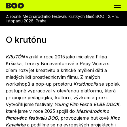
2. ročník Mezinárodního festivalu krátkých filmů BOO |
2. – 8.
listopadu 2026, Praha
O krutónu
KRUTÓN
vznikl v roce 2015 jako iniciativa Filipa
Kršiaka, Terezy Bonaventurové a Pepy Vičara s
cílem rozvíjet kreativitu a kritické myšlení dětí a
mladých lidí prostřednictvím filmu. Z malých
workshopů a pop-up prostoru
Krutónpolis
se spolek
postupně vypracoval v otevřenou platformu, která
propojuje pedagogiku, kulturu, výzkum a praxi.
Vytvořili jsme festivaly
Young Film Fest
a
ELBE DOCK
,
které jsme v roce 2025 spojili do
Mezinárodního
filmového festivalu BOO
, provozujeme butikové
Kino
Kavalírka
a podílíme se na evropských projektech i