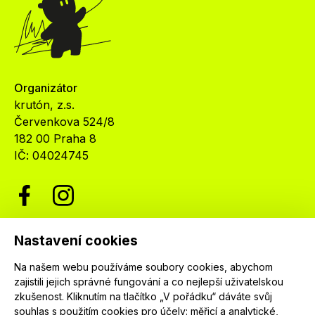
Organizátor
krutón, z.s.
Červenkova 524/8
182 00 Praha 8
IČ: 04024745
Nastavení cookies
Newsletter
Na našem webu používáme soubory cookies, abychom
Nenechte si ujít nejnovější informace o festivalu.
zajistili jejich správné fungování a co nejlepší uživatelskou
Přihlaste se k našemu newsletteru a dostávejte
zkušenost. Kliknutím na tlačítko „V pořádku“ dáváte svůj
informace o našich programech jako první.
souhlas s použitím cookies pro účely:
měřicí a analytické,