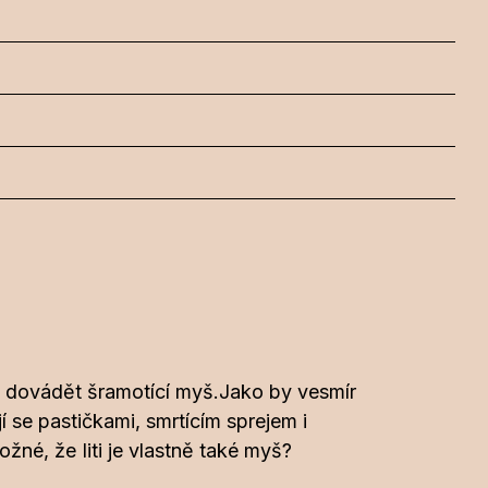
čne dovádět šramotící myš.Jako by vesmír
í se pastičkami, smrtícím sprejem i
é, že Iiti je vlastně také myš?