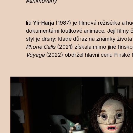
#animovaný
Iiti Yli-Harja
(1987) je filmová režisérka a h
dokumentární loutkové animace. Její filmy
styl je drsný: klade důraz na známky života
Phone Calls
(2021) získala mimo jiné finsko
Voyage
(2022) obdržel hlavní cenu Finské 