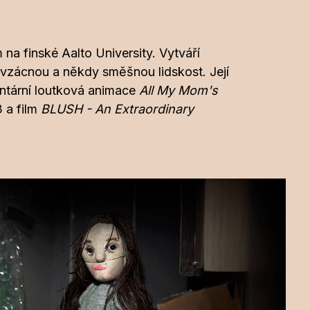
na finské Aalto University. Vytváří
 vzácnou a někdy směšnou lidskost. Její
entární loutková animace
All My Mom's
 a film
BLUSH - An Extraordinary