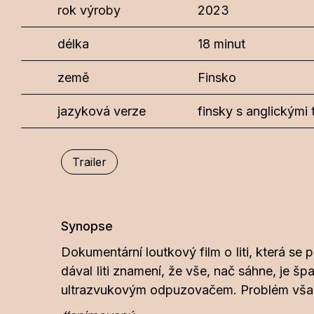
rok výroby
2023
délka
18 minut
země
Finsko
jazyková verze
finsky s anglickými t
Trailer
Synopse
Dokumentární loutkový film o Iiti, která se
dával Iiti znamení, že vše, nač sáhne, je š
ultrazvukovým odpuzovačem. Problém však j