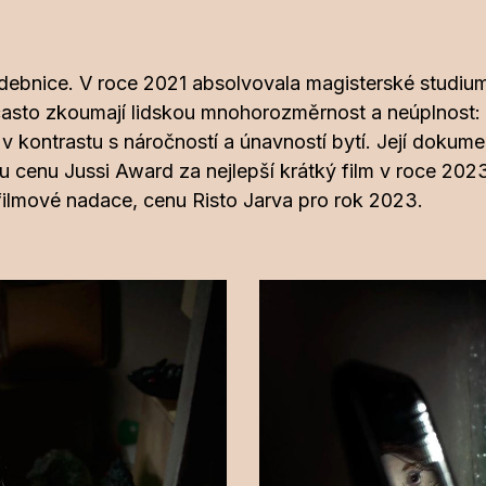
udebnice. V roce 2021 absolvovala magisterské studium 
 často zkoumají lidskou mnohorozměrnost a neúplnost:
 v kontrastu s náročností a únavností bytí. Její dokum
u cenu Jussi Award za nejlepší krátký film v roce 2023
filmové nadace, cenu Risto Jarva pro rok 2023.