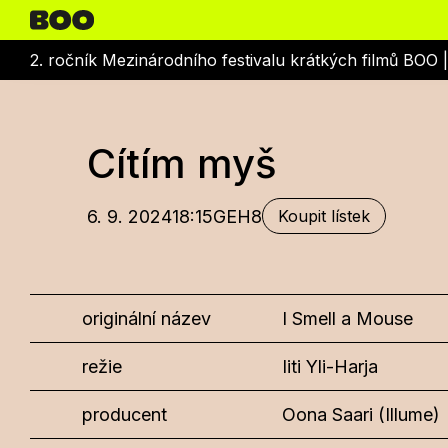
2. ročník Mezinárodního festivalu krátkých filmů BOO 
Cítím myš
6. 9. 2024
18:15
GEH8
Koupit lístek
originální název
I Smell a Mouse
režie
Iiti Yli-Harja
producent
Oona Saari (Illume)