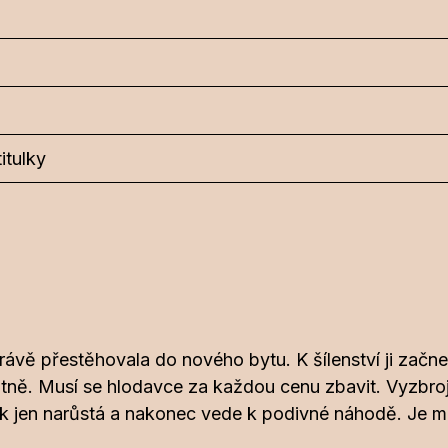
itulky
 právě přestěhovala do nového bytu. K šílenství ji za
patně. Musí se hlodavce za každou cenu zbavit. Vyzbroj
en narůstá a nakonec vede k podivné náhodě. Je možn