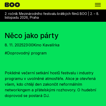
2. ročník Mezinárodního festivalu krátkých filmů BOO |
2. – 8.
listopadu 2026, Praha
Něco jako párty
8. 11. 2025
23:00
Kino Kavalírka
#
Doprovodný program
Poklidné večerní setkání hostů festivalu i industry
programu v uvolněné atmosféře. Akce je otevřená
všem, kdo chtějí den zakončit neformálním
networkingem a přátelskými rozhovory. O hudební
doprovod se postará
DJ.