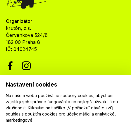
Organizátor
krutón, z.s.
Červenkova 524/8
182 00 Praha 8
IČ: 04024745
Nastavení cookies
Newsletter
Na našem webu používáme soubory cookies, abychom
Nenechte si ujít nejnovější informace o festivalu.
zajistili jejich správné fungování a co nejlepší uživatelskou
Přihlaste se k našemu newsletteru a dostávejte
zkušenost. Kliknutím na tlačítko „V pořádku“ dáváte svůj
informace o našich programech jako první.
souhlas s použitím cookies pro účely:
měřicí a analytické,
marketingové
.